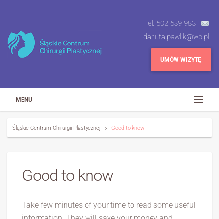
Tel. 502 689 983 |
danuta.pawlik@wp.pl
UMÓW WIZYTĘ
MENU
Śląskie Centrum Chirurgii Plastycznej
Good to know
Good to know
Take few minutes of your time to read some useful
information. They will save your money and