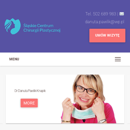
Tel. 502 689 983 |
danuta.pawlik@wp.pl
UMÓW WIZYTĘ
MENU
Dr Danuta Pawlik-Knapik
MORE