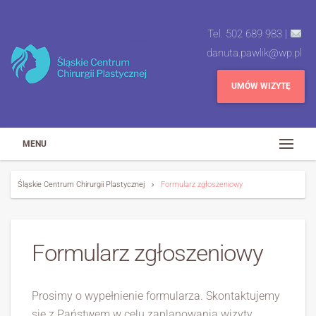
Tel. 502 689 983 |
danuta.pawlik@wp.pl
UMÓW WIZYTĘ
MENU
Śląskie Centrum Chirurgii Plastycznej
Formularz zgłoszeniowy
Formularz zgłoszeniowy
Prosimy o wypełnienie formularza. Skontaktujemy
się z Państwem w celu zaplanowania wizyty.