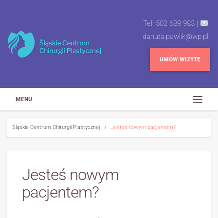
Tel. 502 689 983 |
danuta.pawlik@wp.pl
UMÓW WIZYTĘ
MENU
Śląskie Centrum Chirurgii Plastycznej
Jesteś nowym pacjentem?
Jesteś nowym
pacjentem?