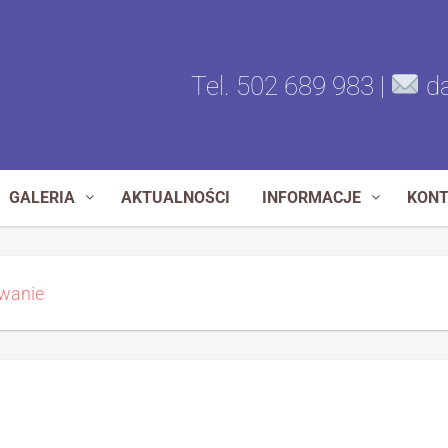
Tel. 502 689 983 |
da
GALERIA
AKTUALNOŚCI
INFORMACJE
KON
wanie