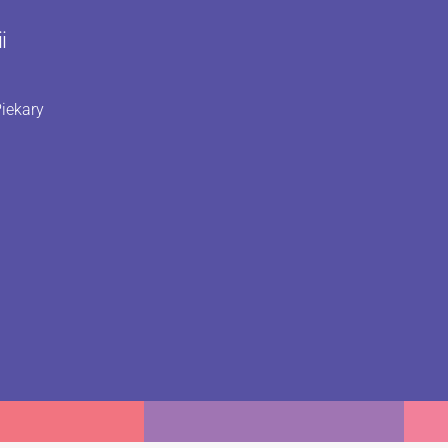
i
iekary