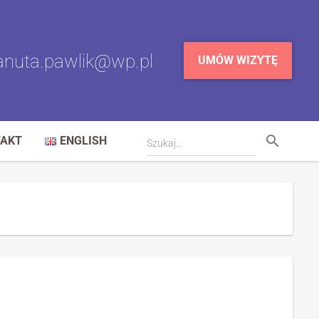
nuta.pawlik@wp.pl
UMÓW WIZYTĘ
TAKT
ENGLISH