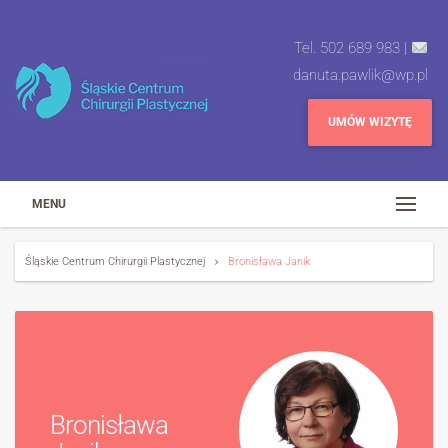
Tel. 502 689 983 |
danuta.pawlik@wp.pl
UMÓW WIZYTĘ
MENU
Śląskie Centrum Chirurgii Plastycznej
Bronisława Janik
Bronisława